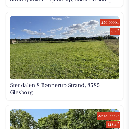
250.000 kr
2
0 m
Stendalen 8 Bønnerup Strand, 8585
Glesborg
2.675.000 kr
2
128 m