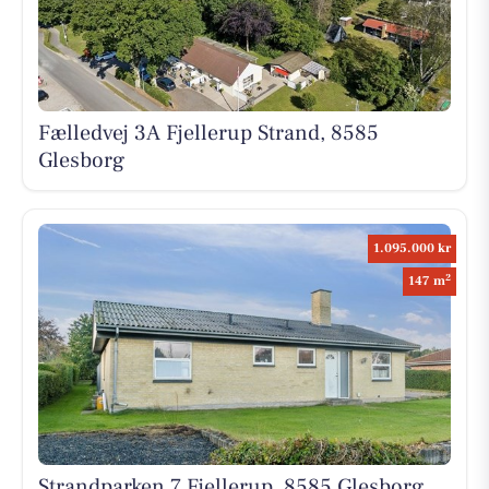
Fælledvej 3A Fjellerup Strand, 8585
Glesborg
1.095.000 kr
2
147 m
Strandparken 7 Fjellerup, 8585 Glesborg