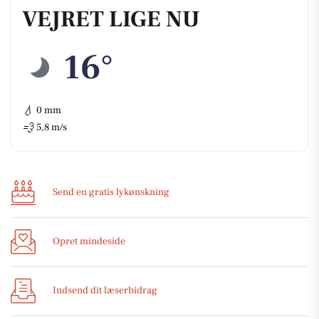
VEJRET LIGE NU
16°
💧
0 mm
💨
5,8 m/s
Send en gratis lykønskning
Opret mindeside
Indsend dit læserbidrag