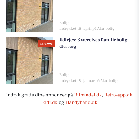
Bolig
Indrykket 15. april på Akutbolig
Udlejes:
3 værelses familiebolig - Nyhåbsvej, 8585 Glesborg
kr. 9.995
Glesborg
Bolig
Indrykket 19. januar på Akutbolig
Indryk gratis dine annoncer på
Bilhandel.dk
,
Retro-app.dk
,
Ridr.dk
og
Handyhand.dk