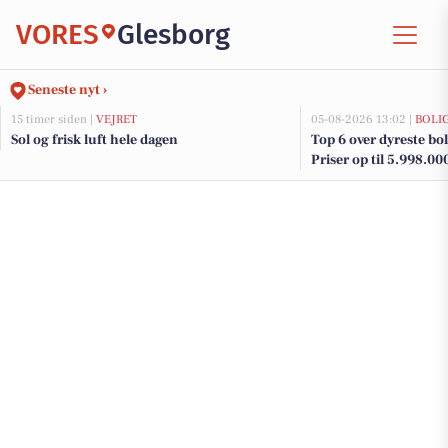
VORES
Glesborg
Seneste nyt ›
15 timer siden |
VEJRET
05-08-2026 13:02 |
BOLI
Sol og frisk luft hele dagen
Top 6 over dyreste boli
Priser op til 5.998.00