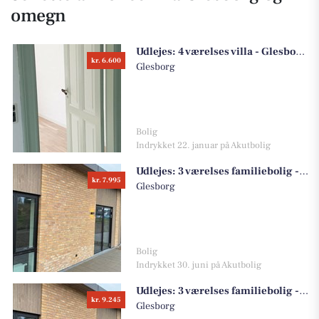
omegn
Udlejes:
4 værelses villa - Glesborg Bygade, 8585 Glesborg
kr. 6.600
Glesborg
Bolig
Indrykket 22. januar på Akutbolig
Udlejes:
3 værelses familiebolig - Nyhåbsvej, 8585 Glesborg
kr. 7.995
Glesborg
Bolig
Indrykket 30. juni på Akutbolig
Udlejes:
3 værelses familiebolig - Nyhåbsvej, 8585 Glesborg
kr. 9.245
Glesborg