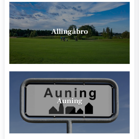
Allingåbro
Auning