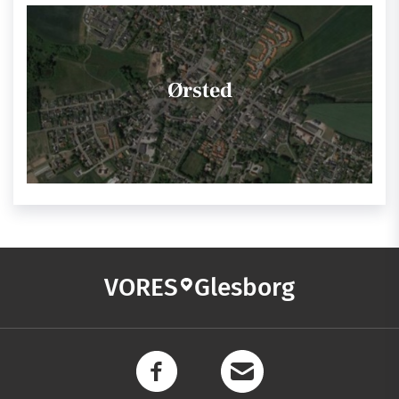
Ørsted
VORES
Glesborg