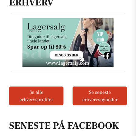
ERHVERV
Se alle
Se seneste
erhvervsprofiler
erhvervsnyheder
SENESTE PÅ FACEBOOK