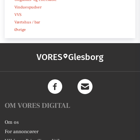
Vinduespudser
VVS
Værtshus / bar
Øvrige
VORES
Glesborg
OM VORES DIGITAL
Om os
For annoncører