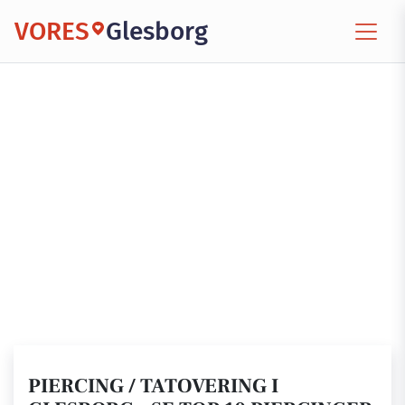
VORES
Glesborg
PIERCING / TATOVERING I