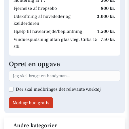
Montering at TV
500 kr.
Fjernelse af hvepsebo
800 kr.
Udskiftning af hovededør og
3.000 kr.
kælderdøren
Hjælp til havearbejde/beplantning.
1.500 kr.
Vinduespudsning altan glas væg. Cirka 15
750 kr.
stk
Opret en opgave
Der skal medbringes det relevante værktøj
Modtag bud gratis
Andre kategorier