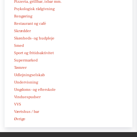
Pizzeria, grillbar, isbar mm.
Psykologisk rådgivning
Rengøring
Restaurant og café
Skrædder
Skønheds- og hudpleje
Smed
Sport og fritidsaktivitet
Supermarked
Tømrer
Udlejningselskab
Undervisning
Ungdoms- og efterskole
Vinduespudser
VVS
Værtshus / bar
Øvrige