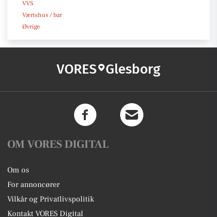
VVS
Værtshus / bar
Øvrige
VORES
Glesborg
OM VORES DIGITAL
Om os
For annoncører
Vilkår og Privatlivspolitik
Kontakt VORES Digital