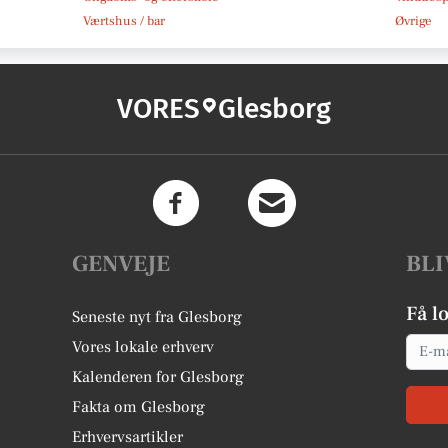
Værtshus / bar
Øvrige
VORES
Glesborg
GENVEJE
BLI
Få l
Seneste nyt fra Glesborg
Email
Vores lokale erhverv
Kalenderen for Glesborg
Fakta om Glesborg
Erhvervsartikler