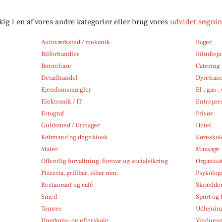
kig i en af vores andre kategorier eller brug vores
udvidet søgni
Autoværksted / mekanik
Bager
Bilforhandler
Biludlej
Børnehave
Catering
Detailhandel
Dyrehan
Ejendomsmægler
El-, gas-
Elektronik / IT
Entrepre
Fotograf
Frisør
Guldsmed / Urmager
Hotel
Købmand og døgnkiosk
Køreskol
Maler
Massage
Offentlig forvaltning, forsvar og socialsikring
Organisa
Pizzeria, grillbar, isbar mm.
Psykolog
Restaurant og café
Skrædde
Smed
Sport og f
Tømrer
Udlejnin
Ungdoms- og efterskole
Vindues