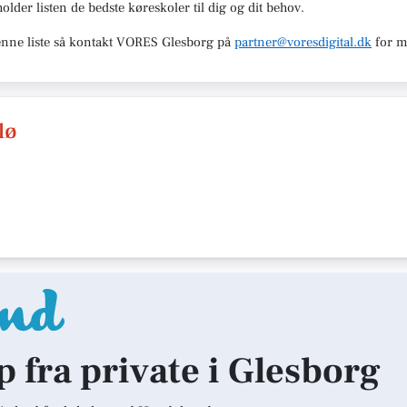
holder listen de bedste køreskoler til dig og dit behov.
nne liste så kontakt
VORES Glesborg
på
partner@voresdigital.dk
for m
lø
p fra private i Glesborg