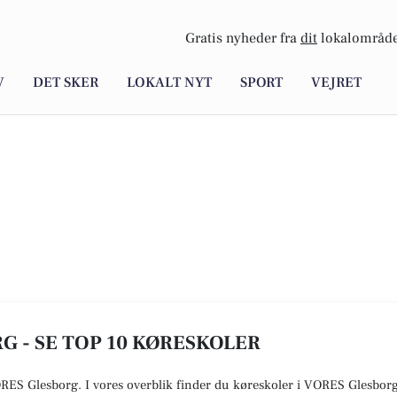
Gratis nyheder fra
dit
lokalområde
V
DET SKER
LOKALT NYT
SPORT
VEJRET
G - SE TOP 10 KØRESKOLER
ORES Glesborg. I vores overblik finder du køreskoler i VORES
Glesbor