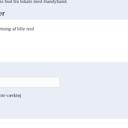
is bud fra lokale med Handyhand.
er
ning af lille reol
nte værktøj