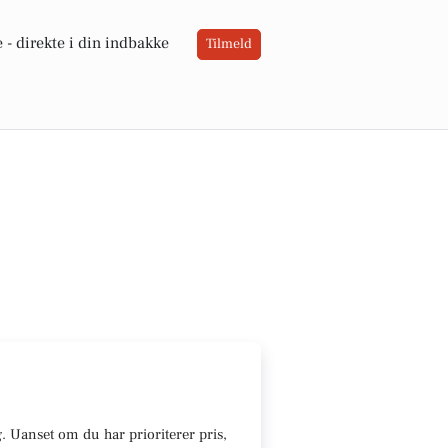
 -
direkte i din indbakke
Tilmeld
g
.
U
anset om du har prioriterer pris,