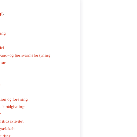
ng
.
ning
del
, vand- og fjernvarmeforsyning
nør
e
tion og forening
isk rådgivning
r
ritidsaktivitet
gselskab
pudser