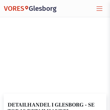
VORES
Glesborg
DETAILHANDEL I GLESBORG - SE