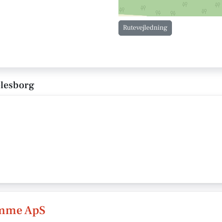
Rutevejledning
Glesborg
omme ApS