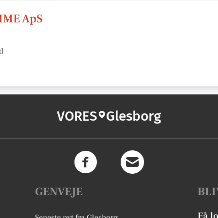
MME ApS
d
VORES
Glesborg
GENVEJE
BLI
Få l
Seneste nyt fra Glesborg