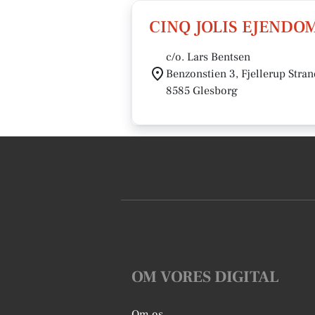
CINQ JOLIS EJENDO
c/o. Lars Bentsen
Benzonstien 3, Fjellerup Stran
8585 Glesborg
OM VORES DIGITAL
Om os