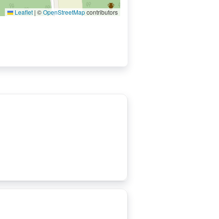
Leaflet
|
©
OpenStreetMap
contributors