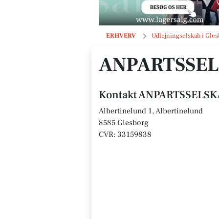
ANPARTSSELSKABET AF 24/4 2013
ERHVERV
Udlejningselskab i Gles
ANPARTSSELS
Kontakt ANPARTSSELSKA
Albertinelund 1, Albertinelund
8585 Glesborg
CVR: 33159838