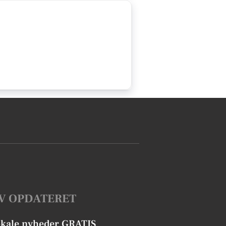
V OPDATERET
okale nyheder GRATIS