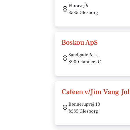
Floravej 9
8585 Glesborg
Boskou ApS
Sandgade 6, 2.
8900 Randers C
Cafeen v/Jim Vang J
Bønnerupvej 10
8585 Glesborg