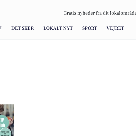
Gratis nyheder fra
dit
lokalområde
V
DET SKER
LOKALT NYT
SPORT
VEJRET