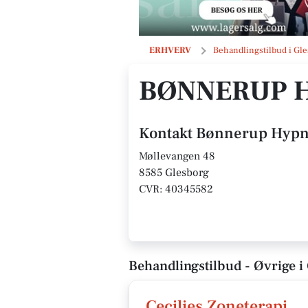
Bønnerup Hypnoterapi
ERHVERV
Behandlingstilbud i Gl
BØNNERUP 
Kontakt Bønnerup Hypn
Møllevangen 48
8585 Glesborg
CVR: 40345582
Behandlingstilbud - Øvrige i
Cecilies Zoneterapi