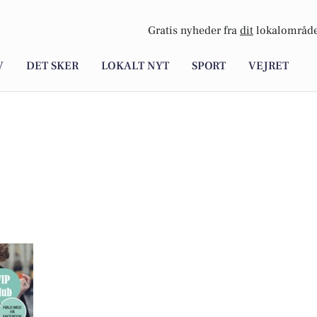
Gratis nyheder fra
dit
lokalområde
V
DET SKER
LOKALT NYT
SPORT
VEJRET