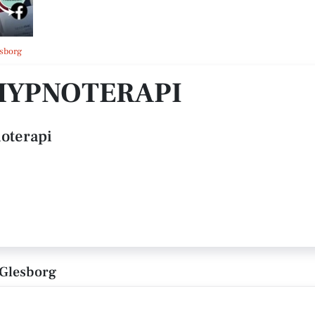
esborg
HYPNOTERAPI
oterapi
 Glesborg