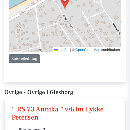
Leaflet
|
©
OpenStreetMap
contributors
Rutevejledning
Øvrige - Øvrige i Glesborg
" RS 73 Annika " v/Kim Lykke
Petersen
Plantagevej 2