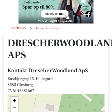
DrescherWoodland ApS
ERHVERV
Øvrige i Glesborg
DRESCHERWOODLAN
APS
Kontakt DrescherWoodland ApS
Kastbjergvej 15, Hedegård
8585 Glesborg
CVR: 42381667
+
−