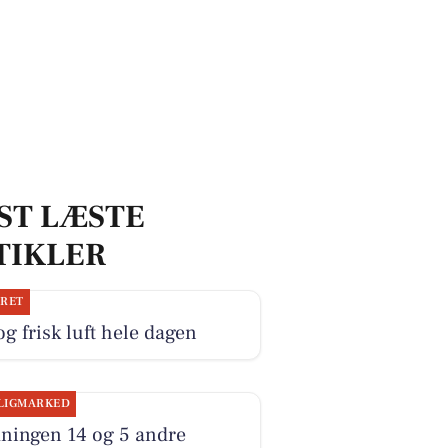
ST LÆSTE
TIKLER
JRET
og frisk luft hele dagen
LIGMARKED
åningen 14 og 5 andre