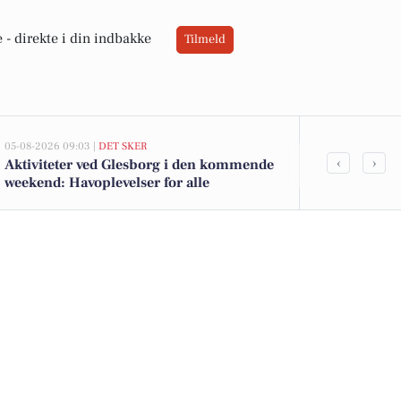
 -
direkte i din indbakke
Tilmeld
05-08-2026 09:03 |
DET SKER
05-08-2026 07:03
‹
›
Aktiviteter ved Glesborg i den kommende
Morgensang o
weekend: Havoplevelser for alle
Fjellerup Ki