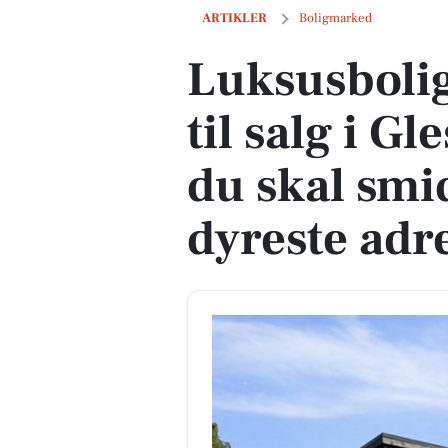
Luksusbolig netop kommet til salg i Gl
ARTIKLER
Boligmarked
Luksusboli
til salg i G
du skal smi
dyreste adr