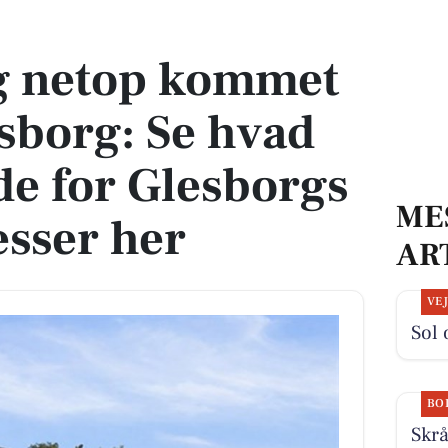
esborg: Se hvad du skal smide for Glesborgs dyreste adresser her
g netop kommet
lesborg: Se hvad
de for Glesborgs
ME
esser her
AR
VE
Sol 
BO
Skr