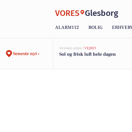
VORES
Glesborg
ALARM112
BOLIG
ERHVER
14 timer siden |
VEJRET
Seneste nyt ›
Sol og frisk luft hele dagen