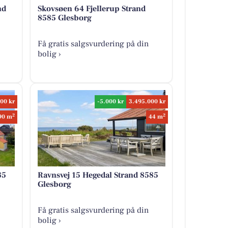
nd
Skovsøen 64 Fjellerup Strand
8585 Glesborg
Få gratis salgsvurdering på din
bolig ›
00 kr
-5.000 kr
3.495.000 kr
2
2
90 m
44 m
85
Ravnsvej 15 Hegedal Strand 8585
Glesborg
Få gratis salgsvurdering på din
bolig ›