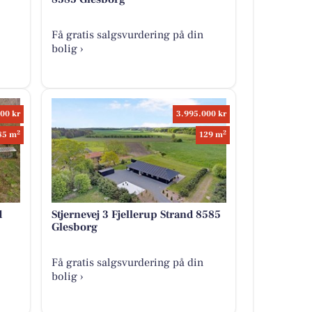
Få gratis salgsvurdering på din
bolig ›
00 kr
3.995.000 kr
2
2
85 m
129 m
d
Stjernevej 3 Fjellerup Strand 8585
Glesborg
Få gratis salgsvurdering på din
bolig ›