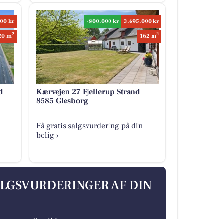
00 kr
-800.000 kr
3.695.000 kr
2
2
20 m
162 m
d
Kærvejen 27 Fjellerup Strand
8585 Glesborg
Få gratis salgsvurdering på din
bolig ›
ALGSVURDERINGER AF DIN