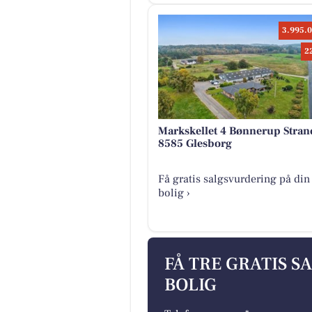
3.995.0
2
Markskellet 4 Bønnerup Stran
8585 Glesborg
Få gratis salgsvurdering på din
bolig ›
FÅ TRE GRATIS S
BOLIG