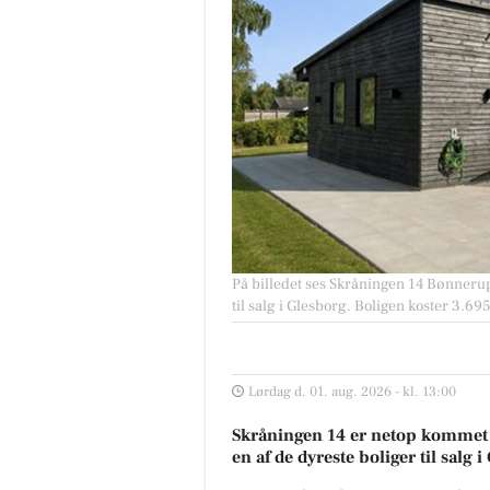
På billedet ses Skråningen 14 Bønnerup
til salg i Glesborg. Boligen koster 3.69
Lørdag d. 01. aug. 2026 - kl. 13:00
Skråningen 14 er netop kommet til
en af de dyreste boliger til salg 