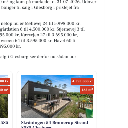
80 m² og kom på markedet d. 31-07-2026. Udover
oliger til salg i Glesborg i prislejet fra
 netop nu er Møllevej 24 til 5.998.000 kr,
årdstien 6 til 4.500.000 kr, Stjernevej 3 til
995.000 kr, Kærvejen 27 til 3.695.000 kr,
ovsøen 64 til 3.595.000 kr, Havet 60 til
495.000 kr.
 salg i Glesborg ser derfor nu sådan ud:
00 kr
4.595.000 kr
2
2
20 m
185 m
8585
Skråningen 54 Bønnerup Strand
8585 Glesborg