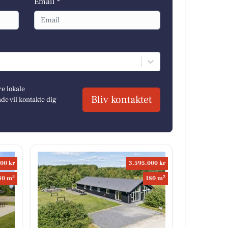
Email *
re lokale
Bliv kontaktet
e vil kontakte dig
00 kr
3.595.000 kr
2
2
80 m
180 m