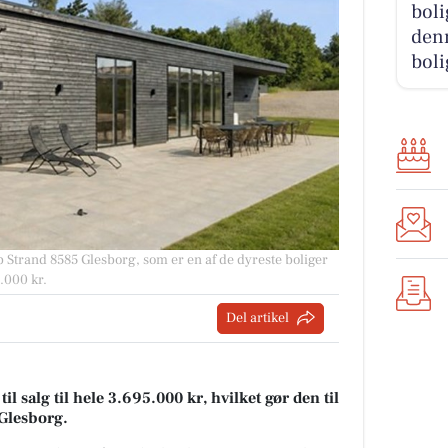
boli
denn
boli
 Strand 8585 Glesborg, som er en af de dyreste boliger
5.000 kr.
Del artikel
 salg til hele 3.695.000 kr, hvilket gør den til
i Glesborg.