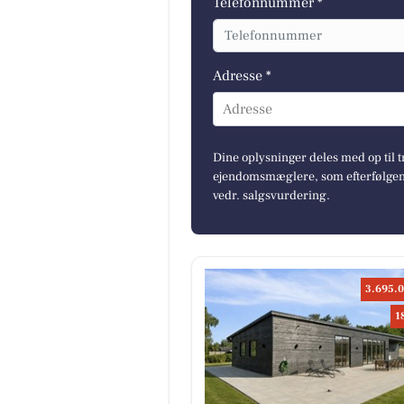
Telefonnummer *
Adresse *
Adresse
Dine oplysninger deles med op til t
ejendomsmæglere, som efterfølgend
vedr. salgsvurdering.
3.695.0
1