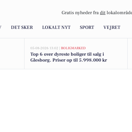
Gratis nyheder fra
dit
lokalområde
V
DET SKER
LOKALT NYT
SPORT
VEJRET
05-08-2026 13:02 |
BOLIGMARKED
Top 6 over dyreste boliger til salg i
Glesborg. Priser op til 5.998.000 kr