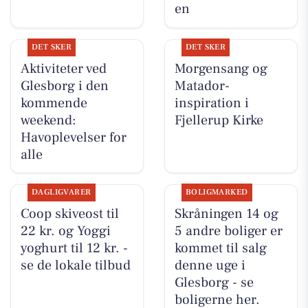
en
DET SKER
DET SKER
Aktiviteter ved
Morgensang og
Glesborg i den
Matador-
kommende
inspiration i
weekend:
Fjellerup Kirke
Havoplevelser for
alle
DAGLIGVARER
BOLIGMARKED
Coop skiveost til
Skråningen 14 og
22 kr. og Yoggi
5 andre boliger er
yoghurt til 12 kr. -
kommet til salg
se de lokale tilbud
denne uge i
Glesborg - se
boligerne her.