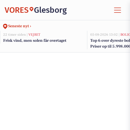
VORES
Glesborg
Seneste nyt ›
22 timer siden |
VEJRET
05-08-2026 13:02 |
BOLI
Frisk vind, men solen får overtaget
Top 6 over dyreste boli
Priser op til 5.998.00