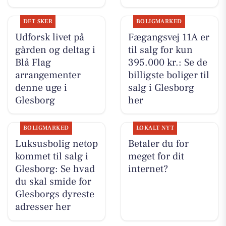
DET SKER
BOLIGMARKED
Udforsk livet på
Fægangsvej 11A er
gården og deltag i
til salg for kun
Blå Flag
395.000 kr.: Se de
arrangementer
billigste boliger til
denne uge i
salg i Glesborg
Glesborg
her
BOLIGMARKED
LOKALT NYT
Luksusbolig netop
Betaler du for
kommet til salg i
meget for dit
Glesborg: Se hvad
internet?
du skal smide for
Glesborgs dyreste
adresser her