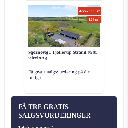
3.995.000 kr
2
129 m
Stjernevej 3 Fjellerup Strand 8585
Glesborg
Få gratis salgsvurdering på din
bolig ›
FÅ TRE GRATIS
SALGSVURDERINGER
Telefonnummer *