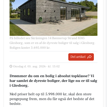
På billedet ses Skråningen 14 Bønnerup Strand 8585
Glesborg, som er en af de dyreste boliger til salg i Glesborg.
Boligen koster 3.695.000 kr.
Del artikel
Onsdag d. 05. aug. 2026 - kl. 13:02
Drømmer du om en bolig i absolut topklasse? Vi
har samlet de dyreste boliger, der lige nu er til salg
i Glesborg.
Med priser helt op til 5.998.000 kr, skal den store
pengepung frem, men du får også det bedste af det
bedste.