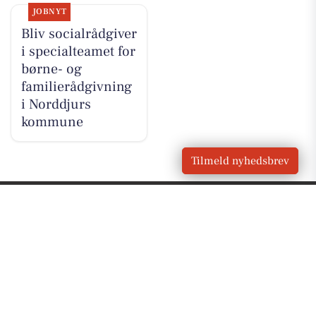
JOBNYT
Bliv socialrådgiver
i specialteamet for
børne- og
familierådgivning
i Norddjurs
kommune
Tilmeld nyhedsbrev
VORES
Glesborg