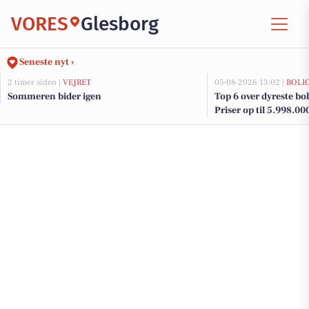
VORES
Glesborg
Seneste nyt ›
2 timer siden |
VEJRET
05-08-2026 13:02 |
BOLI
Sommeren bider igen
Top 6 over dyreste boli
Priser op til 5.998.00