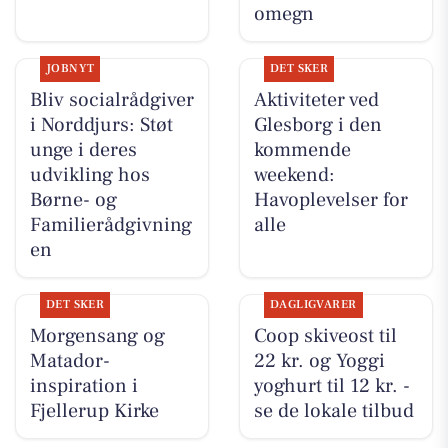
omegn
JOBNYT
DET SKER
Bliv socialrådgiver
Aktiviteter ved
i Norddjurs: Støt
Glesborg i den
unge i deres
kommende
udvikling hos
weekend:
Børne- og
Havoplevelser for
Familierådgivning
alle
en
DET SKER
DAGLIGVARER
Morgensang og
Coop skiveost til
Matador-
22 kr. og Yoggi
inspiration i
yoghurt til 12 kr. -
Fjellerup Kirke
se de lokale tilbud