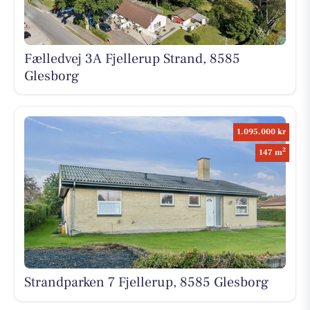
Fælledvej 3A Fjellerup Strand, 8585
Glesborg
1.095.000 kr
2
147 m
Strandparken 7 Fjellerup, 8585 Glesborg