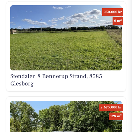
250.000 kr
2
0 m
Stendalen 8 Bønnerup Strand, 8585
Glesborg
2.675.000 kr
2
128 m