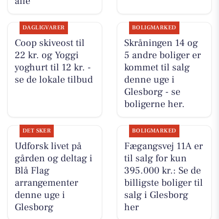
alle
DAGLIGVARER
BOLIGMARKED
Coop skiveost til
Skråningen 14 og
22 kr. og Yoggi
5 andre boliger er
yoghurt til 12 kr. -
kommet til salg
se de lokale tilbud
denne uge i
Glesborg - se
boligerne her.
DET SKER
BOLIGMARKED
Udforsk livet på
Fægangsvej 11A er
gården og deltag i
til salg for kun
Blå Flag
395.000 kr.: Se de
arrangementer
billigste boliger til
denne uge i
salg i Glesborg
Glesborg
her