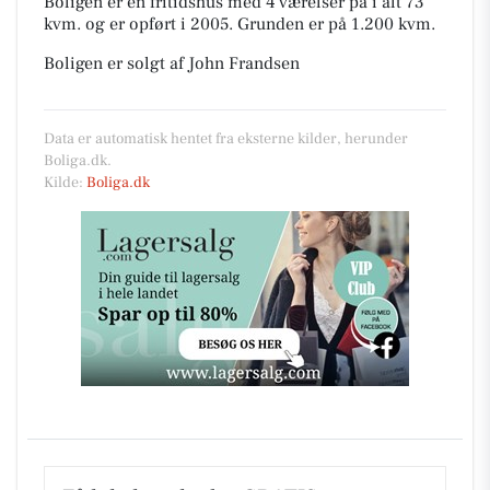
Boligen er en fritidshus med 4 værelser på i alt 73
kvm. og er opført i 2005.
Grunden er på 1.200 kvm.
Boligen er solgt af John Frandsen
Data er automatisk hentet fra eksterne kilder, herunder
Boliga.dk.
Kilde:
Boliga.dk