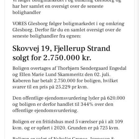
Vi følger boligmarkedet i og omkring Glesborg og
har her samlet en oversigt over de seneste
bolighandler
VORES Glesborg følger boligmarkedet i og omkring
Glesborg. Derfor får du en samlet oversigt over de
seneste bolighandler fra egnen:
Skovvej 19, Fjellerup Strand
solgt for 2.750.000 kr.
Boligen overtages af Thorbjørn Søndergaard Engedal
og Ellen Marie Lund Skammeritz den 02. juli.
Køberen har betalt 2.750.000 for boligen, hvilket
svarer til en pris på 25.229 pr kvm.
Den offentlige ejendomsvurdering lyder på 620.000
og boligen er derfor handlet til 344% over den
offentlige ejendomsvurdering.
Boligen er en fritidshus med 5 værelser på i alt 109
kvm. og er opført i 2020.
Grunden er på 725 kvm.