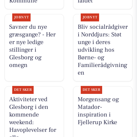
Kommune
faldet
JOBNYT
JOBNYT
Savner du nye
Bliv socialrådgiver
græsgange? - Her
i Norddjurs: Støt
er nye ledige
unge i deres
stillinger i
udvikling hos
Glesborg og
Børne- og
omegn
Familierådgivning
en
DET SKER
DET SKER
Aktiviteter ved
Morgensang og
Glesborg i den
Matador-
kommende
inspiration i
weekend:
Fjellerup Kirke
Havoplevelser for