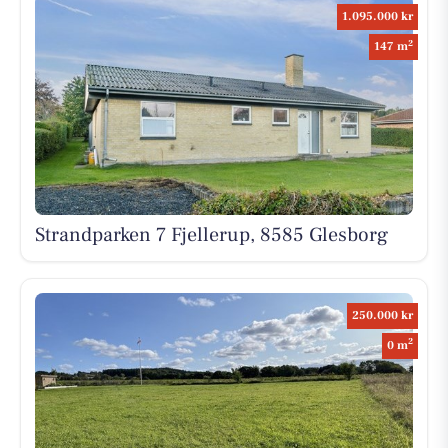
1.095.000 kr
2
147 m
Strandparken 7 Fjellerup, 8585 Glesborg
250.000 kr
2
0 m