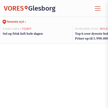
VORES
Glesborg
Seneste nyt ›
8 timer siden |
VEJRET
05-08-2026 13:02 |
BOLI
Sol og frisk luft hele dagen
Top 6 over dyreste boli
Priser op til 5.998.00