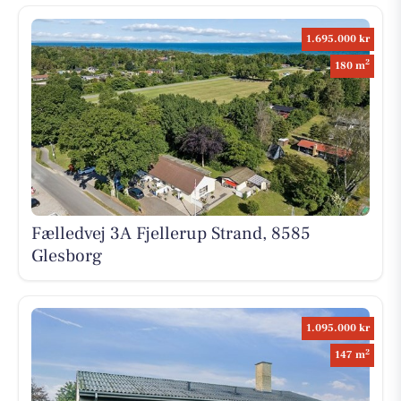
1.695.000 kr
2
180 m
Fælledvej 3A Fjellerup Strand, 8585
Glesborg
1.095.000 kr
2
147 m