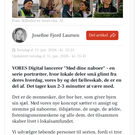
Foto: Billedet er lavet vha. AI
.
Josefine Fjord Laursen
Del artikel
Torsdag d. 11. jun. 2026 - kl. 15:23
Opdateret torsdag d. 11. jun. 2026 - kl. 15:41
VORES Digital lancerer "Mød dine naboer" - en
serie portrætter, hvor lokale deler små glimt fra
deres hverdag, vores by og det fællesskab, de er en
del af. Det tager kun 2-3 minutter at være med.
Det er de mennesker, der bor her, som giver byen
sin sjæl.
Med vores nye koncept sætter vi ansigt og
stemme på naboerne, ildsjælene, de unge, de ældre,
foreningsmenneskene og alle dem, der tilsammen
skaber livet i lokalsamfundet.
Vi udvælger løbende personer til serien, fordi vi tror