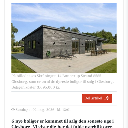
På billedet ses Skråningen 14 Bønnerup Strand 8585
Glesborg, som er en af de dyreste boliger til salg i Glesborg.
Boligen koster 3.695.000 kr.
Del artikel
Søndag d. 02. aug. 2026 - kl. 13:01
6 nye boliger er kommet til salg den seneste uge i
Glesborg. Vi giver dig her det fulde overblik over,