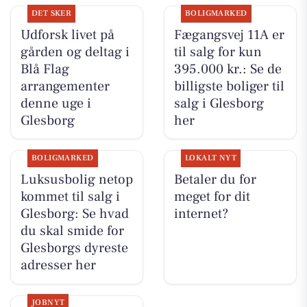
DET SKER
BOLIGMARKED
Udforsk livet på
Fægangsvej 11A er
gården og deltag i
til salg for kun
Blå Flag
395.000 kr.: Se de
arrangementer
billigste boliger til
denne uge i
salg i Glesborg
Glesborg
her
BOLIGMARKED
LOKALT NYT
Luksusbolig netop
Betaler du for
kommet til salg i
meget for dit
Glesborg: Se hvad
internet?
du skal smide for
Glesborgs dyreste
adresser her
JOBNYT