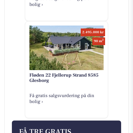
bolig ›
2.495.000 kr
2
90 m
Fløden 22 Fjellerup Strand 8585
Glesborg
Få gratis salgsvurdering på din
bolig ›
FÅ TRE GRATIS