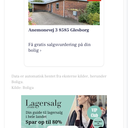
Anemonevej 3 8585 Glesborg
Få gratis salgsvurdering på din
bolig ›
Data er automatisk hentet fra eksterne kilder, herunder
Boliga.
Kilde: Boliga