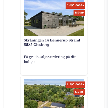
3.695.000 kr
2
180 m
Skråningen 14 Bønnerup Strand
8585 Glesborg
Få gratis salgsvurdering på din
bolig ›
2.995.000 kr
2
137 m