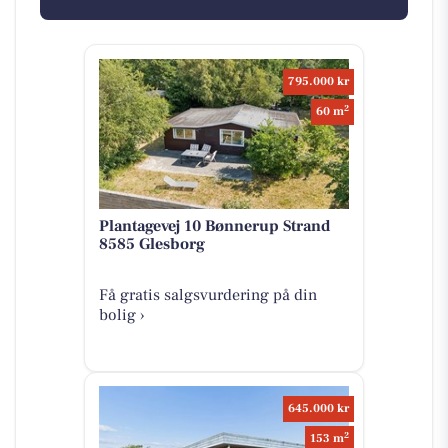
795.000 kr
2
60 m
Plantagevej 10 Bønnerup Strand
8585 Glesborg
Få gratis salgsvurdering på din
bolig ›
645.000 kr
2
153 m