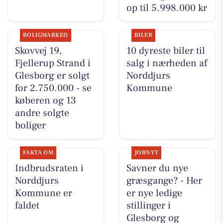
op til 5.998.000 kr
BOLIGMARKED
BILER
Skovvej 19,
10 dyreste biler til
Fjellerup Strand i
salg i nærheden af
Glesborg er solgt
Norddjurs
for 2.750.000 - se
Kommune
køberen og 13
andre solgte
boliger
FAKTA OM
JOBNYT
Indbrudsraten i
Savner du nye
Norddjurs
græsgange? - Her
Kommune er
er nye ledige
faldet
stillinger i
Glesborg og