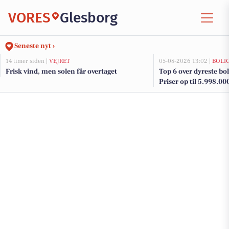
VORES
Glesborg
Seneste nyt ›
14 timer siden |
VEJRET
05-08-2026 13:02 |
BOLI
Frisk vind, men solen får overtaget
Top 6 over dyreste boli
Priser op til 5.998.00