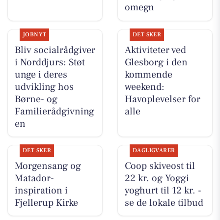
omegn
JOBNYT
DET SKER
Bliv socialrådgiver
Aktiviteter ved
i Norddjurs: Støt
Glesborg i den
unge i deres
kommende
udvikling hos
weekend:
Børne- og
Havoplevelser for
Familierådgivning
alle
en
DET SKER
DAGLIGVARER
Morgensang og
Coop skiveost til
Matador-
22 kr. og Yoggi
inspiration i
yoghurt til 12 kr. -
Fjellerup Kirke
se de lokale tilbud