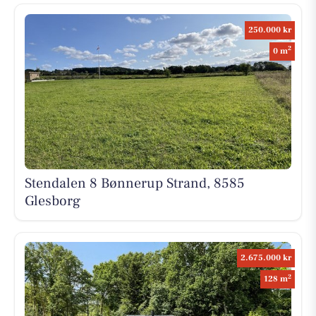
250.000 kr
2
0 m
Stendalen 8 Bønnerup Strand, 8585
Glesborg
2.675.000 kr
2
128 m