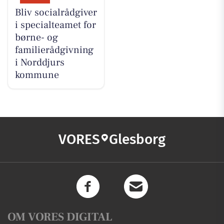
Bliv socialrådgiver
i specialteamet for
børne- og
familierådgivning
i Norddjurs
kommune
VORES
Glesborg
OM VORES DIGITAL